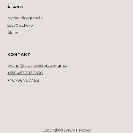
ÅLAND
Nyckelpigsgränd 2
22270 Eckerö
Åland
KONTAKT
eva-jo@rabalderstorydesign.se
+358 457 383 2630
+46 708 76 77 88
Copyright© Eva-Jo Hancock