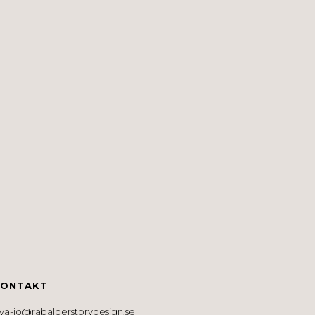
KONTAKT
va-jo@rabalderstorydesign.se