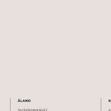
ÅLAND
Nyckelpigsgränd 2
e