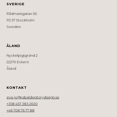
SVERIGE
Rådmansgatan 50
113 57 Stockholm
Sweden
ÅLAND
Nyckelpigsgränd 2
22270 Eckerö
Åland
KONTAKT
eva-jo@rabalderstorydesign.se
+358 457 383 2630
+46 708 76 77 88