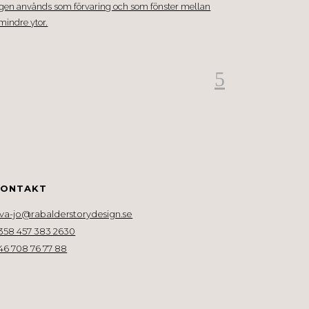
KONTAKT
va-jo@rabalderstorydesign.se
358 457 383 2630
46 708 76 77 88