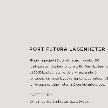
PORT FUTURA LÄGENHETER
Ett pionjärprojekt i Stockholm som omvandlar 500
kvadratmeter nedsliten kontorsyta till 10 minilyxlägenh
på 25-50 kvadratmeter vardera. Vi ansvarade för
konceptet från material, belysning, konst och möbler till
kaffekopparna. Lägenheterna såldes fullt möblerade.
CATEGORY
Övrig inredning & arkitektur, Start, Swedish