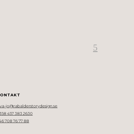
KONTAKT
va-jo@rabalderstorydesign.se
358 457 383 2630
46 708 76 77 88