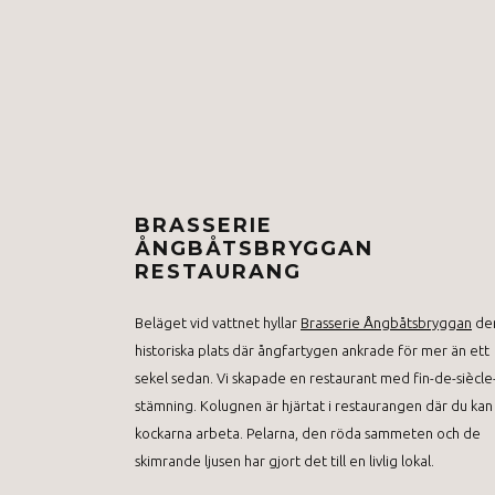
BRASSERIE
ÅNGBÅTSBRYGGAN
RESTAURANG
Beläget vid vattnet hyllar
Brasserie Ångbåtsbryggan
de
historiska plats där ångfartygen ankrade för mer än ett
sekel sedan. Vi skapade en restaurant med fin-de-siècle
stämning. Kolugnen är hjärtat i restaurangen där du kan
kockarna arbeta. Pelarna, den röda sammeten och de
skimrande ljusen har gjort det till en livlig lokal.